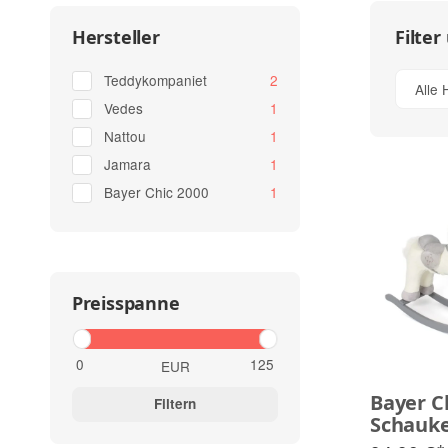
Filter
Hersteller
Artikel gefunden
Teddykompaniet
2
Alle 
Artikel gefunden
Vedes
1
Artikel gefunden
Nattou
1
Artikel gefunden
Jamara
1
Artikel gefunden
Bayer Chic 2000
1
Preisspanne
EUR
Bayer C
Filtern
Schauke