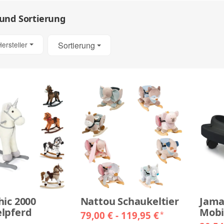
 und Sortierung
Hersteller
Sortierung
hic 2000
Nattou Schaukeltier
Jama
lpferd
Mobi
79,00 € -
119,95 €
*