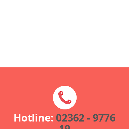
Hotline:
02362 - 9776
19