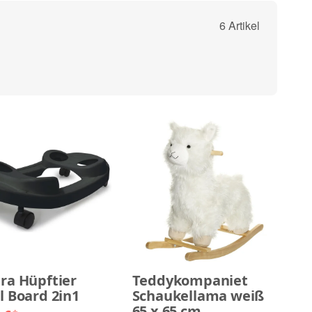
6 Artikel
ra Hüpftier
Teddykompaniet
l Board 2in1
Schaukellama weiß
65 x 65 cm