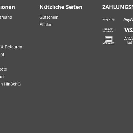
tionen
Nützliche Seiten
ZAHLUNGS
ersand
Gutschein
Filialen
 & Retouren
cht
bote
eit
ch HinSchG