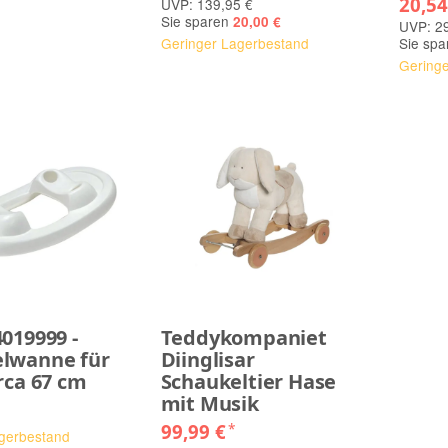
20,5
UVP: 139,95 €
Sie sparen
20,00 €
UVP: 29
Geringer Lagerbestand
Sie sp
Gering
019999 -
Teddykompaniet
lwanne für
Diinglisar
rca 67 cm
Schaukeltier Hase
mit Musik
99,99 €
*
gerbestand