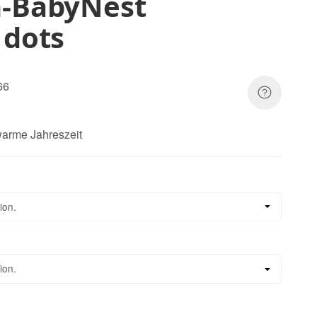
h-BabyNest
 dots
66
 warme Jahreszeit
ion.
ion.