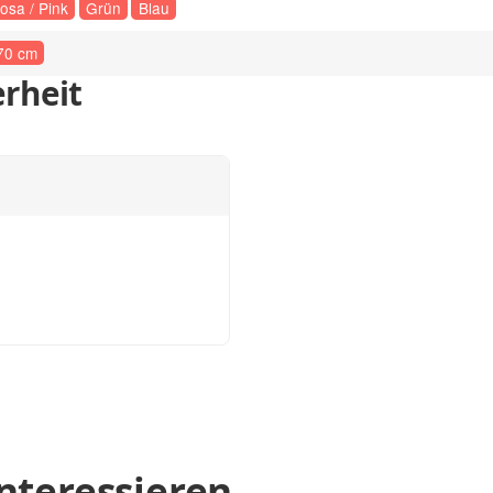
osa / Pink
Grün
Blau
70 cm
rheit
nteressieren