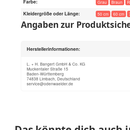
Farbe:
Grau
Braun
R
Kleidergröße oder Länge:
50 cm
60 cm
Angaben zur Produktsiche
Herstellerinformationen:
L. + H. Bangert GmbH & Co. KG
Muckentaler Straße 15
Baden-Württemberg
74838 Limbach, Deutschland
service@odenwaelder.de
Das könnte dich auch i