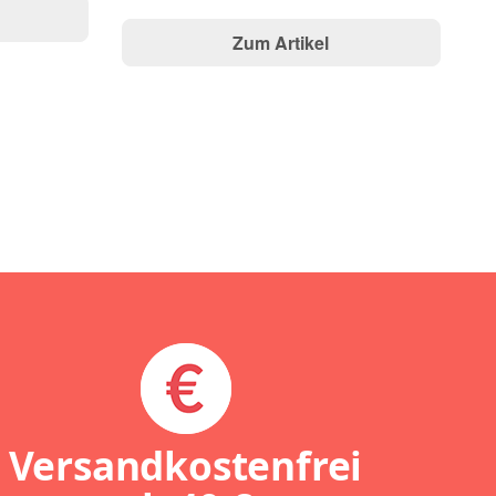
UV
Si
Zum Artikel
Versandkostenfrei