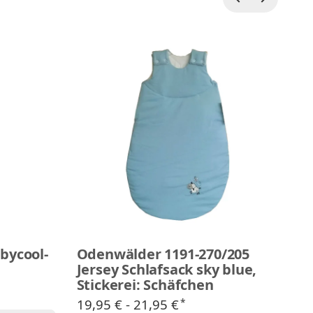
bycool-
Odenwälder 1191-270/205
O
Jersey Schlafsack sky blue,
S
Stickerei: Schäfchen
G
19,95 € -
21,95 €
59
*