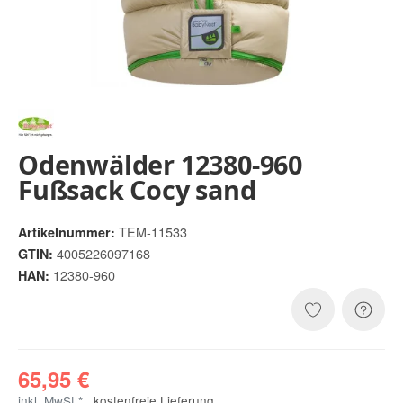
Odenwälder 12380-960
Fußsack Cocy sand
TEM-11533
Artikelnummer:
4005226097168
GTIN:
12380-960
HAN:
65,95 €
inkl. MwSt.* ,
kostenfreie Lieferung