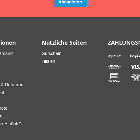
Abonnieren
tionen
Nützliche Seiten
ZAHLUNGS
ersand
Gutschein
Filialen
 & Retouren
cht
bote
eit
ch HinSchG