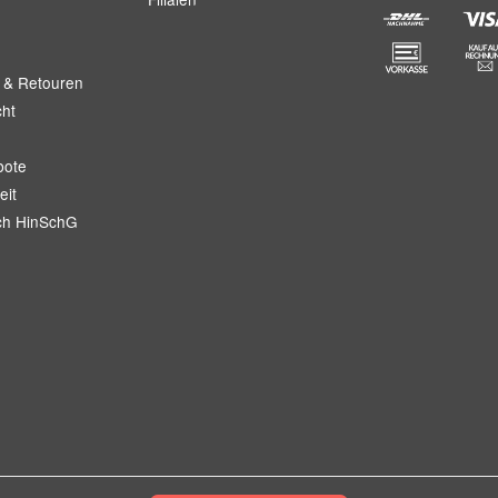
 & Retouren
cht
bote
eit
ch HinSchG