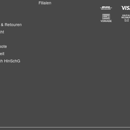
Filialen
 & Retouren
cht
bote
eit
ch HinSchG