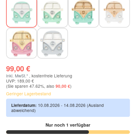
Mint
Mint/White
Mint/Wood
White/Wood
Pink/Wood
Retroblue
99,00 €
inkl. MwSt.* ,
kostenfreie Lieferung
UVP: 189,00 €
(Sie sparen
47.62%
, also
)
90,00 €
Geringer Lagerbestand
10.08.2026 - 14.08.2026
(Ausland
Lieferdatum:
abweichend)
Nur noch 1 verfügbar