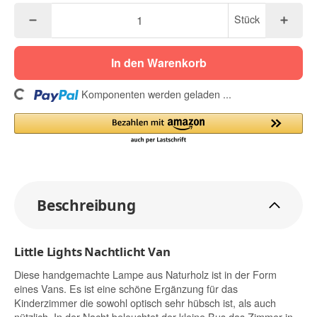
Stück
In den Warenkorb
ding...
Komponenten werden geladen ...
Beschreibung
Little Lights Nachtlicht Van
Diese handgemachte Lampe aus Naturholz ist in der Form
eines Vans. Es ist eine schöne Ergänzung für das
Kinderzimmer die sowohl optisch sehr hübsch ist, als auch
nützlich. In der Nacht beleuchtet der kleine Bus das Zimmer in