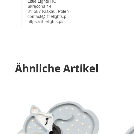
Little Lights HQ
Skręcona 14
31-587 Krakau, Polen
contact@littlelights.pl
https://littlelights.pl/
Ähnliche Artikel