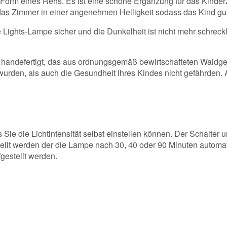
Form eines Rehs. Es ist eine schöne Ergänzung für das Kinderz
das Zimmer in einer angenehmen Helligkeit sodass das Kind gut
le Lights-Lampe sicher und die Dunkelheit ist nicht mehr schre
lz handefertigt, das aus ordnungsgemäß bewirtschafteten Waldg
urden, als auch die Gesundheit ihres Kindes nicht gefährden. 
Sie die Lichtintensität selbst einstellen können. Der Schalter
ellt werden der die Lampe nach 30, 40 oder 90 Minuten automat
gestellt werden.