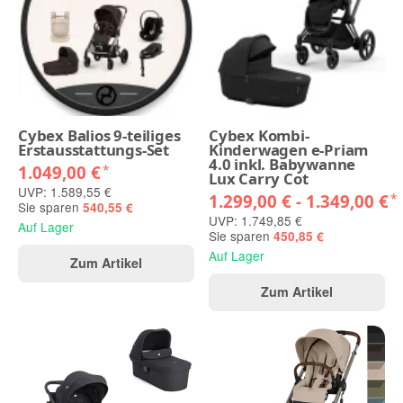
Cybex Balios 9-teiliges
Cybex Kombi-
Erstausstattungs-Set
Kinderwagen e-Priam
4.0 inkl. Babywanne
1.049,00 €
*
Lux Carry Cot
UVP: 1.589,55 €
1.299,00 € -
1.349,00 €
*
Sie sparen
540,55 €
UVP: 1.749,85 €
Auf Lager
Sie sparen
450,85 €
Auf Lager
Zum Artikel
Zum Artikel