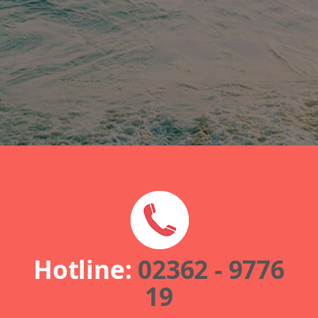
Hotline:
02362 - 9776
19