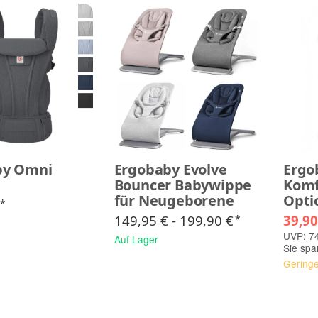
by Omni
Ergobaby Evolve
Ergo
Bouncer Babywippe
Komf
für Neugeborene
Opti
€
*
149,95 € -
199,90 €
39,9
*
UVP: 74
Auf Lager
Sie sp
Gering