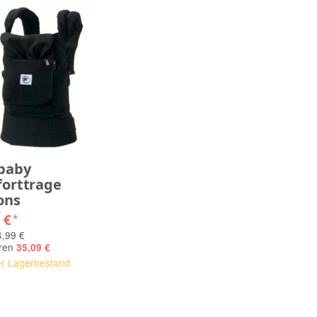
baby
orttrage
ons
0 €
*
,99 €
aren
35,09 €
er Lagerbestand