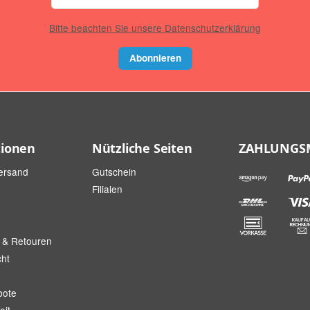
Bitte beachten Sie unsere Datenschutzerklärung
Abonnieren
tionen
Nützliche Seiten
ZAHLUNGS
ersand
Gutschein
Filialen
 & Retouren
cht
bote