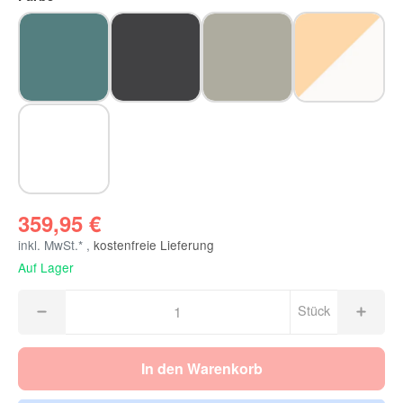
Stone Blue
Stunning Black
Suede Grey
Sand White
All White
359,95 €
inkl. MwSt.* ,
kostenfreie Lieferung
Auf Lager
Stück
In den Warenkorb