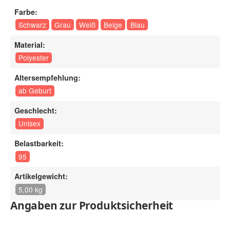
Farbe:
Schwarz
Grau
Weiß
Beige
Blau
Material:
Polyester
Altersempfehlung:
ab Geburt
Geschlecht:
Unisex
Belastbarkeit:
95
Artikelgewicht:
5,00 kg
Angaben zur Produktsicherheit