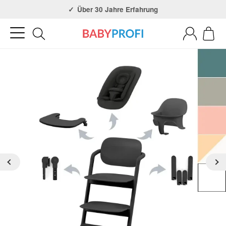
Über 30 Jahre Erfahrung
3x in NRW