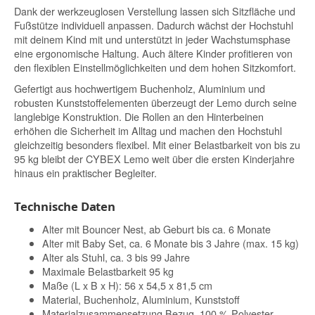
Dank der werkzeuglosen Verstellung lassen sich Sitzfläche und
Fußstütze individuell anpassen. Dadurch wächst der Hochstuhl
mit deinem Kind mit und unterstützt in jeder Wachstumsphase
eine ergonomische Haltung. Auch ältere Kinder profitieren von
den flexiblen Einstellmöglichkeiten und dem hohen Sitzkomfort.
Gefertigt aus hochwertigem Buchenholz, Aluminium und
robusten Kunststoffelementen überzeugt der Lemo durch seine
langlebige Konstruktion. Die Rollen an den Hinterbeinen
erhöhen die Sicherheit im Alltag und machen den Hochstuhl
gleichzeitig besonders flexibel. Mit einer Belastbarkeit von bis zu
95 kg bleibt der CYBEX Lemo weit über die ersten Kinderjahre
hinaus ein praktischer Begleiter.
Technische Daten
Alter mit Bouncer Nest, ab Geburt bis ca. 6 Monate
Alter mit Baby Set, ca. 6 Monate bis 3 Jahre (max. 15 kg)
Alter als Stuhl, ca. 3 bis 99 Jahre
Maximale Belastbarkeit 95 kg
Maße (L x B x H): 56 x 54,5 x 81,5 cm
Material, Buchenholz, Aluminium, Kunststoff
Materialzusammensetzung Bezug, 100 % Polyester