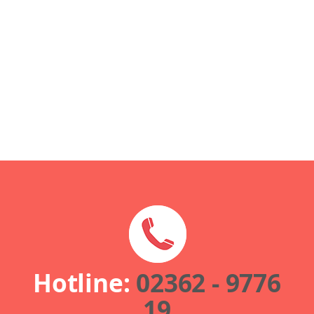
Hotline:
02362 - 9776
19