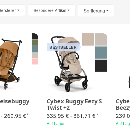
Hersteller
Besondere Artikel
Sortierung
BESTSELLER
Reisebuggy
Cybex Buggy Eezy S
Cybe
Twist +2
Beez
 -
269,95 €
335,95 € -
361,71 €
239,0
*
*
Auf Lager
Auf Lag