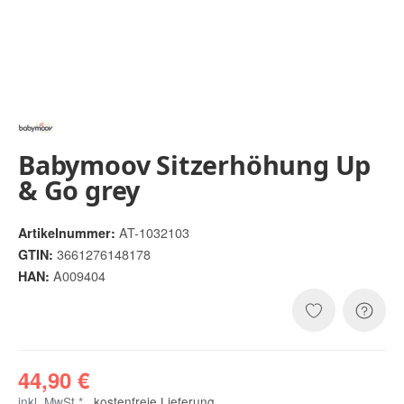
Babymoov Sitzerhöhung Up
& Go grey
AT-1032103
Artikelnummer:
3661276148178
GTIN:
A009404
HAN:
44,90 €
inkl. MwSt.* ,
kostenfreie Lieferung