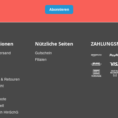
Abonnieren
tionen
Nützliche Seiten
ZAHLUNGS
ersand
Gutschein
Filialen
 & Retouren
cht
bote
eit
ch HinSchG