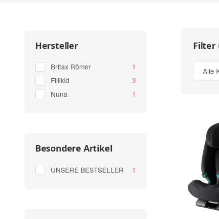
Filter
Hersteller
Artikel gefunden
Britax Römer
1
Alle 
Artikel gefunden
Fillikid
3
Artikel gefunden
Nuna
1
Besondere Artikel
Artikel gefunden
UNSERE BESTSELLER
1